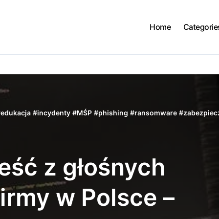
Home
Categorie
#
edukacja
#
incydenty
#
MŚP
#
phishing
#
ransomware
#
zabezpiec
ść z głośnych
irmy w Polsce –