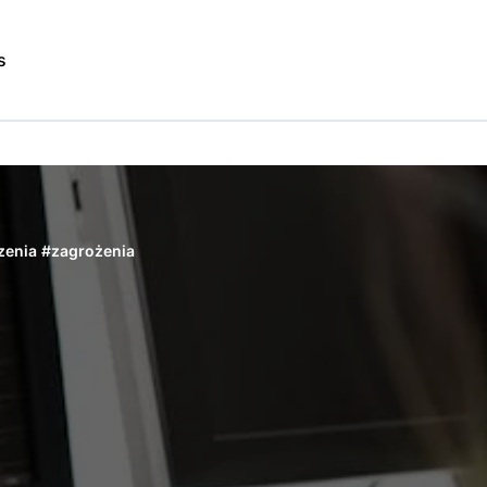
s
zenia
#
zagrożenia