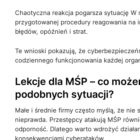
Chaotyczna reakcja pogarsza sytuację W n
przygotowanej procedury reagowania na 
błędów, opóźnień i strat.
Te wnioski pokazują, że cyberbezpieczeńs
codziennego funkcjonowania każdej organi
Lekcje dla MŚP – co może
podobnych sytuacji?
Małe i średnie firmy często myślą, że nie 
nieprawda. Przestępcy atakują MŚP równie
odporność. Dlatego warto wdrożyć działan
konsekwencjami cyberataków.