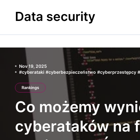
Skip
to
Data security
content
Nov 19, 2025
#
cyberataki
#
cyberbezpieczeństwo
#
cyberprzestępcy
Rankings
Co możemy wynie
cyberataków na f