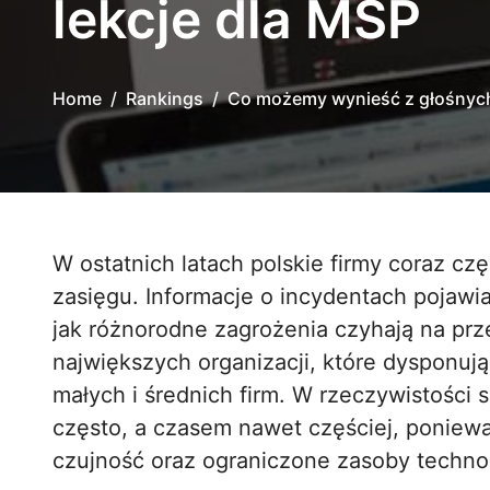
lekcje dla MŚP
Home
Rankings
Co możemy wynieść z głośnych 
W ostatnich latach polskie firmy coraz częściej zmagają się z cyberatakami o szerokim
zasięgu. Informacje o incydentach pojawiaj
jak różnorodne zagrożenia czyhają na prze
największych organizacji, które dysponuj
małych i średnich firm. W rzeczywistości 
często, a czasem nawet częściej, poniewa
czujność oraz ograniczone zasoby techno