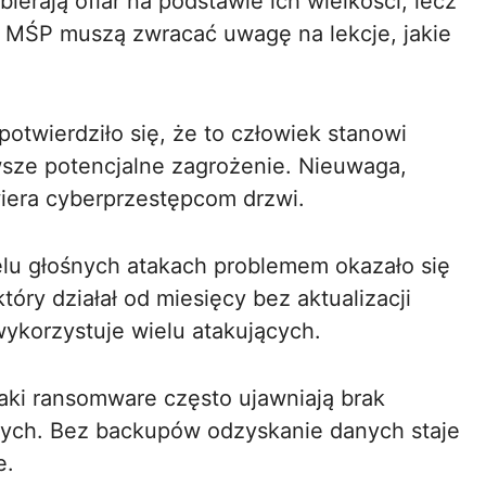
bierają ofiar na podstawie ich wielkości, lecz
o MŚP muszą zwracać uwagę na lekcje, jakie
 potwierdziło się, że to człowiek stanowi
rwsze potencjalne zagrożenie. Nieuwaga,
wiera cyberprzestępcom drzwi.
ielu głośnych atakach problemem okazało się
óry działał od miesięcy bez aktualizacji
ykorzystuje wielu atakujących.
taki ransomware często ujawniają brak
ych. Bez backupów odzyskanie danych staje
e.