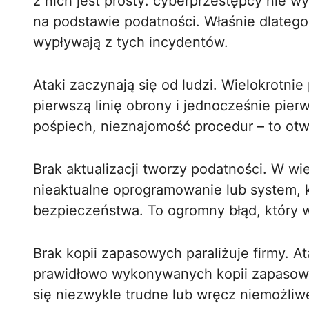
z nich jest prosty: cyberprzestępcy nie wy
na podstawie podatności. Właśnie dlateg
wypływają z tych incydentów.
Ataki zaczynają się od ludzi. Wielokrotnie
pierwszą linię obrony i jednocześnie pie
pośpiech, nieznajomość procedur – to ot
Brak aktualizacji tworzy podatności. W w
nieaktualne oprogramowanie lub system, kt
bezpieczeństwa. To ogromny błąd, który w
Brak kopii zapasowych paraliżuje firmy. A
prawidłowo wykonywanych kopii zapasow
się niezwykle trudne lub wręcz niemożliw